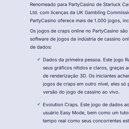
Renomeado para PartyCasino de Starluck Casi
Ltd. com licenças da UK Gambling Commission
PartyCasino oferece mais de 1.000 jogos, in
Os jogos de craps online no PartyCasino são
software de jogos da indústria de cassino on
de dados:
Dados da primeira pessoa. Este jogo 
seus gráficos nítidos e claros, graças
de renderização 3D. Os iniciantes acharã
jogos de craps em outro nível, eles só 
versão do jogo de cassino ao vivo.
Evolution Craps. Este jogo de dados ao 
usuário Easy Mode, bem como um tutor
tempo real como seus concorrentes est