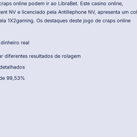
raps online podem ir ao LibraBet. Este casino online,
nt NV e licenciado pela Antillephone NV, apresenta um co
ela 1X2gaming. Os destaques deste jogo de craps online
dinheiro real
r diferentes resultados de rolagem
 detalhados
 de 99,53%