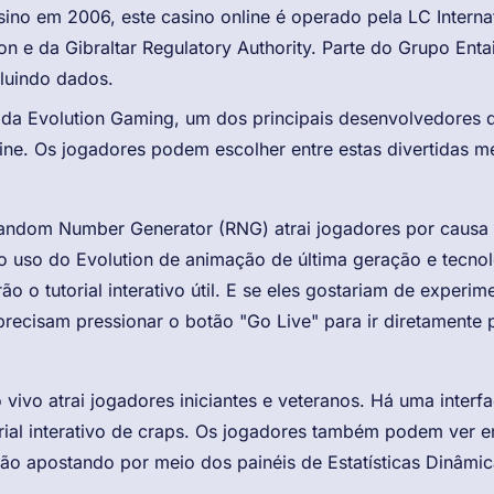
no em 2006, este casino online é operado pela LC Interna
 e da Gibraltar Regulatory Authority. Parte do Grupo Entai
cluindo dados.
 da Evolution Gaming, um dos principais desenvolvedores 
line. Os jogadores podem escolher entre estas divertidas m
Random Number Generator (RNG) atrai jogadores por causa
 ao uso do Evolution de animação de última geração e tecno
o o tutorial interativo útil. E se eles gostariam de experim
precisam pressionar o botão "Go Live" para ir diretamente 
vivo atrai jogadores iniciantes e veteranos. Há uma interf
ial interativo de craps. Os jogadores também podem ver 
ão apostando por meio dos painéis de Estatísticas Dinâmic