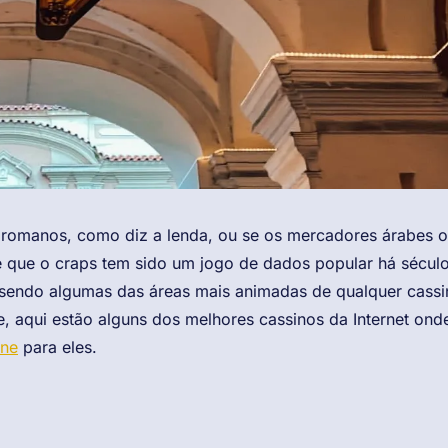
s romanos, como diz a lenda, ou se os mercadores árabes o
 é que o craps tem sido um jogo de dados popular há século
 sendo algumas das áreas mais animadas de qualquer cassi
, aqui estão alguns dos melhores cassinos da Internet ond
ine
para eles.