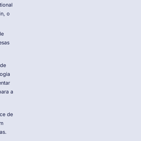
tional
n, o
de
esas
 de
logia
entar
para a
ace de
em
as.